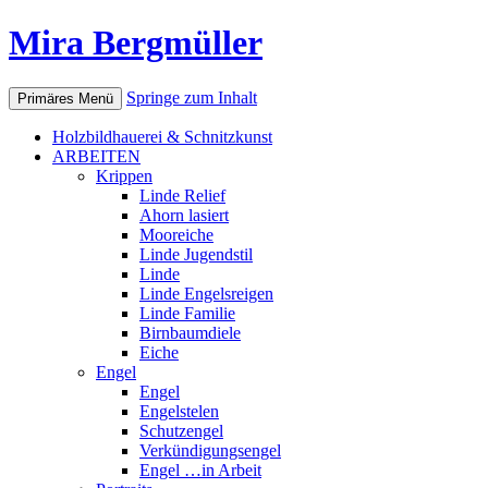
Mira Bergmüller
Springe zum Inhalt
Primäres Menü
Holzbildhauerei & Schnitzkunst
ARBEITEN
Krippen
Linde Relief
Ahorn lasiert
Mooreiche
Linde Jugendstil
Linde
Linde Engelsreigen
Linde Familie
Birnbaumdiele
Eiche
Engel
Engel
Engelstelen
Schutzengel
Verkündigungsengel
Engel …in Arbeit