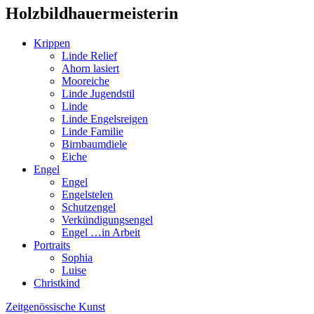
Holzbildhauermeisterin
Krippen
Linde Relief
Ahorn lasiert
Mooreiche
Linde Jugendstil
Linde
Linde Engelsreigen
Linde Familie
Birnbaumdiele
Eiche
Engel
Engel
Engelstelen
Schutzengel
Verkündigungsengel
Engel …in Arbeit
Portraits
Sophia
Luise
Christkind
Zeitgenössische Kunst